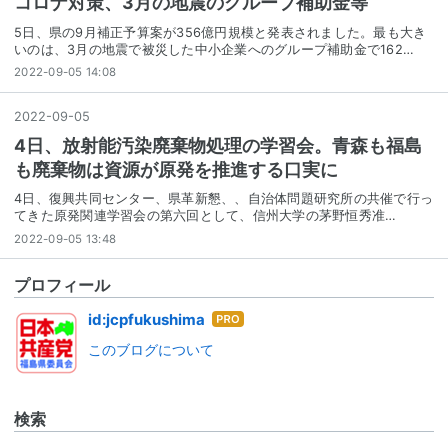
コロナ対策、3月の地震のグループ補助金等
5日、県の9月補正予算案が356億円規模と発表されました。最も大き
いのは、3月の地震で被災した中小企業へのグループ補助金で162…
2022-09-05 14:08
2022
-
09
-
05
4日、放射能汚染廃棄物処理の学習会。青森も福島
も廃棄物は資源が原発を推進する口実に
4日、復興共同センター、県革新懇、、自治体問題研究所の共催で行っ
てきた原発関連学習会の第六回として、信州大学の茅野恒秀准…
2022-09-05 13:48
プロフィール
はて
id:jcpfukushima
なブ
このブログについて
ログ
Pro
検索