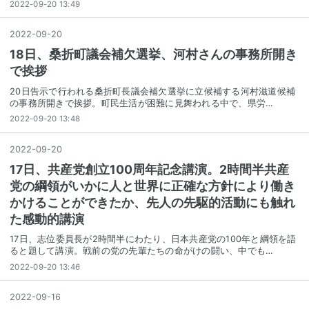
2022-09-20 13:49
2022
-
09
-
20
18日、桑折町議会補欠選挙、河村さんの事務所開き
で挨拶
20日告示で行われる桑折町長議会補欠選挙に立候補する河村滋道候補
の事務所開きで挨拶。町民生活が困難に見舞われる中で、県労…
2022-09-20 13:48
2022
-
09
-
20
17日、共産党創立100周年記念講演。2時間半共産
党の綱領がいかに人と世界に正確な方針により働き
かけることができたか、先人の先駆的活動にも触れ
た感動的講演
17日、志位委員長が2時間半にわたり、日本共産党の100年と綱領を語
ると題して講演。戦前の党の先輩たちの命がけの闘い、中でも…
2022-09-20 13:46
2022
-
09
-
16