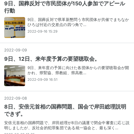
9日、国葬反対で市民団体が150人参加でアピール
行動
9日、国葬反対で県革新懇問う市民団体が共催でまちなか
ひろば付近の交差点の四つ角で…
2022-09-16 15:29
2022
-
09
-
09
9日、12日、来年度予算の要望聴取会。
9日、来年度の予算に向けた各団体からの要望聴取会が開
かれ、県腎協、県教組、県高教…
2022-09-09 16:51
2022
-
09
-
08
8日、安倍元首相の国葬問題、国会で岸田総理説明
できず。
安倍元首相の国葬問題で、岸田総理が8日の議運で閉会中審査に応じ説
明しましたが、反社会的犯罪集団である統一協会と、最も深く…