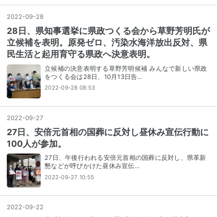
2022
-
09
-
28
28日、県知事選挙に県政つくる会から草野芳明氏が
立候補を表明。原発ゼロ、汚染水海洋放出反対、県
民生活と起用育守る県政へ決意表明。
立候補の決意表明する草野芳明候補 みんなで新しい県政
をつくる会は28日、10月13日告…
2022-09-28 08:53
2022
-
09
-
27
27日、安倍元首相の国葬に反対し昼休み宣伝行動に
100人が参加。
27日、午後行われる安倍元首相の国葬に反対し、県革新
懇などが呼びかけた昼休み宣伝…
2022-09-27 10:55
2022
-
09
-
22