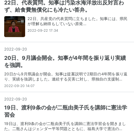
22日、代表質問。知事は汚染水海洋放出反対言わ
ず、給食費無償化にも冷たい答弁。
22日、共産党の代表質問に立ちました。知事には、県民
が理解も納得もしていない原発…
2022-09-22 17:34
2022
-
09
-
20
20日、9月議会開会。知事が4年間を振り返り実績
を強調。
20日から9月県議会が開会。知事は提案説明で2期目の4年間を振り返
り、実績を強調しました。連続する災害に対し、県独自の支援制…
2022-09-20 14:07
2022
-
09
-
20
19日、渡利9条の会が二瓶由美子氏を講師に憲法学
習会
19日は、渡利9条の会が二瓶由美子氏を講師に憲法学習会を開きまし
た。二瓶さんはジェンダー平等問題とともに、福島大学で憲法の…