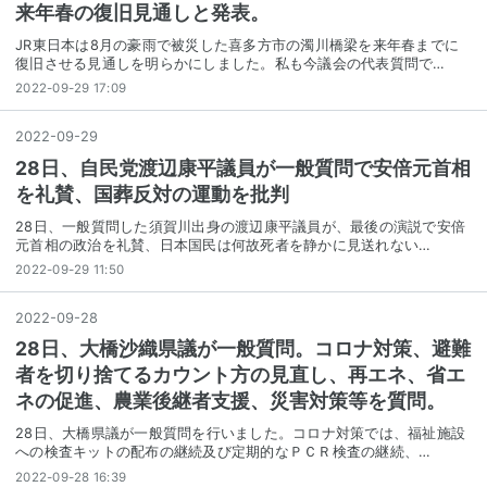
来年春の復旧見通しと発表。
JR東日本は8月の豪雨で被災した喜多方市の濁川橋梁を来年春までに
復旧させる見通しを明らかにしました。私も今議会の代表質問で…
2022-09-29 17:09
2022
-
09
-
29
28日、自民党渡辺康平議員が一般質問で安倍元首相
を礼賛、国葬反対の運動を批判
28日、一般質問した須賀川出身の渡辺康平議員が、最後の演説で安倍
元首相の政治を礼賛、日本国民は何故死者を静かに見送れない…
2022-09-29 11:50
2022
-
09
-
28
28日、大橋沙織県議が一般質問。コロナ対策、避難
者を切り捨てるカウント方の見直し、再エネ、省エ
ネの促進、農業後継者支援、災害対策等を質問。
28日、大橋県議が一般質問を行いました。コロナ対策では、福祉施設
への検査キットの配布の継続及び定期的なＰＣＲ検査の継続、…
2022-09-28 16:39